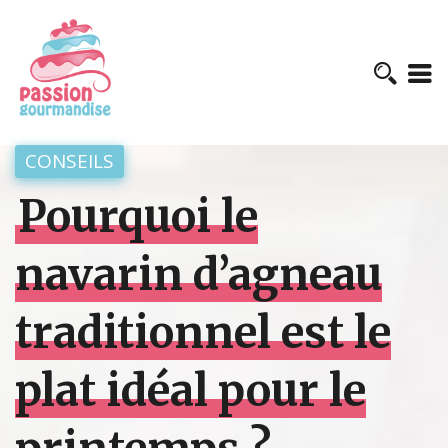
CONSEILS
Pourquoi le
navarin d’agneau
traditionnel est le
plat idéal pour le